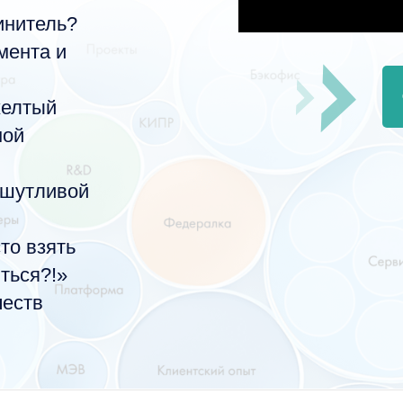
инитель?
мента и
 желтый
ной
 шутливой
то взять
ться?!»
честв