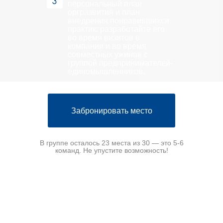
персональный план
оргразвития и план
внедрения понравившихся
практик: разработайте его
во время визитов в
компании и во время
совместных ужинов с
группой предпринимателей-
единомышленников.
Забронировать место
В группе осталось 23 места из 30 — это 5-6
команд. Не упустите возможность!