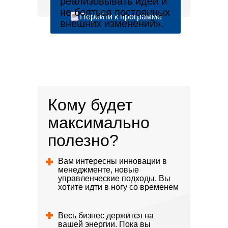
реализовывать идеи и
не бояться постоянных
Перейти к программе
внешних изменений».
Кому будет
максимально
СОЦИОКРАТИЯ
BAZAкратия
полезно?
3.0
(ТВОЯкратия)
Вам интересны инновации в
менеджменте, новые
управленческие подходы. Вы
Одно из самых известных и
хотите идти в ногу со временем
успешных внедрений
Международный девелопер
Социократии 3.0 (S3) в России
новой волны с объектами в
и СНГ.
Весь бизнес держится на
трех странах.
вашей энергии. Пока вы
8 лет практики применения.