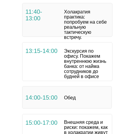
принесло
пространство, в
максимальную пользу
11:40-
которые будут
Холакратия
для интересующихся,
практика:
13:00
заходить люди и
создало новый
попробуем на себе
реализовывать свои
успешный бизнес и
реальную
тактическую
мечты и проекты,
позволило внести
встречу.
созвучные нашей
ощутимый вклад в
эволюционное
компании.
13:15-14:00
Экскурсия по
развитие организаций и
офису. Покажем
социума в России и за
Стройте свою
внутреннюю жизнь
её пределами».
банка: от найма
систему
сотрудников до
Перейти к программе
менеджмента.
будней в офисе
Честную, по душе,
под ваши вызовы,
14:00-15:00
цели и проблемы».
Обед
Перейти к программе
15:00-17:00
Внешняя среда и
риски: покажем, как
в холакратии живут