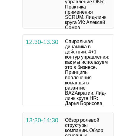
управление OKR.
Практика
применения
SCRUM. Лид-линк
круга УК: Алексей
Сомов
12:30-13:30
Спиральная
динамика в
действии. 4+1
контур управления:
как мы используем
это в бизнесе.
Принципы
вовлечения
команды в
развитие
BAZAкратии. Лид-
линк круга HR:
Дарья Борисова
13:30-14:30
Обзор ролевой
структуры
компании. Обзор
основных