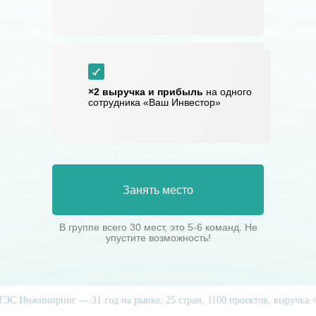
84% вовлечённость
×2 выручка и прибыль
на одного
сотрудников SMART Consulting
сотрудника «Ваш Инвестор»
Занять место
В группе всего 30 мест, это 5-6 команд. Не
упустите возможность!
нжиниринг — 31 год на рынке, 25 стран, 1100 проектов, выручка +70%