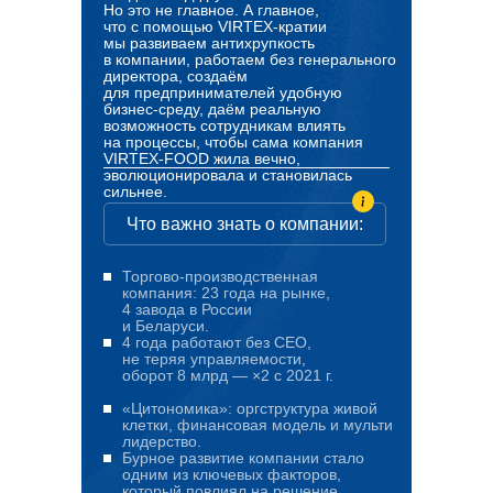
Но это не главное. А главное,
что с помощью VIRTEX-кратии
мы развиваем антихрупкость
в компании, работаем без генерального
директора, создаём
для предпринимателей удобную
бизнес-среду, даём реальную
возможность сотрудникам влиять
на процессы, чтобы сама компания
VIRTEX-FOOD жила вечно,
эволюционировала и становилась
сильнее.
Что важно знать о компании:
Торгово‑производственная
компания: 23 года на рынке,
4 завода в России
и Беларуси.
4 года работают без CEO,
не теряя управляемости,
оборот 8 млрд — ×2 с 2021 г.
«Цитономика»: оргструктура живой
клетки, финансовая модель и мульти
лидерство.
Бурное развитие компании стало
одним из ключевых факторов,
который повлиял на решение