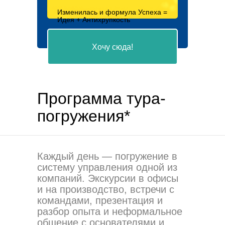
Изменилась и формула Успеха =
Идея + Антихрупкость
Хочу сюда!
Программа тура-
погружения*
Каждый день — погружение в
систему управления одной из
компаний. Экскурсии в офисы
и на производство, встречи с
командами, презентация и
КОТЭС
SMART Consulting
Ваш Инвестор
разбор опыта и неформальное
Инжиниринг
Каждая бизнес-единица
Мы вышли на совершенно
Владелец из начальника
общение с основателями и