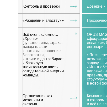
Контроль и проверки
Доверие и
«Разделяй и властвуй»
Прозрачнос
Всё очень сложно…
OPUS MAG
«Хрень»
сфокусиро
(чувство вины, страха,
делании», 
жажда власти
договарива
и наживы, сравнение,
бюрократия,
• Ян = пер
интриги и др.)
забирает
возможност
и блокирует
задачу — и
значительную часть
• Инь = об
созидательной энергии
напряжённ
команды.
правила, п
структуру 
в новой фо
Организация как
Компания к
механизм и
в котором 
система
и всё на в