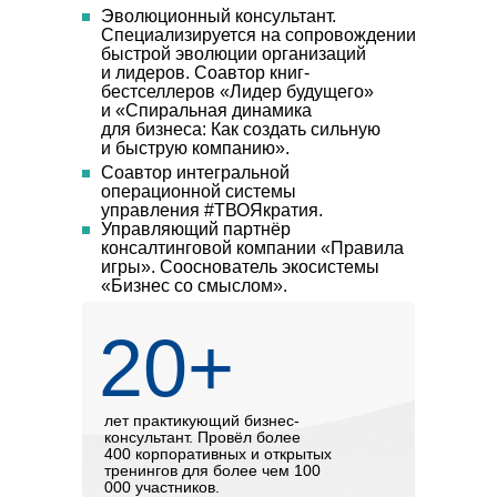
производственно-
и стратегия может суще
Эволюционный консультант.
инновационными проектами
друга на завтрак.
Специализируется на сопровождении
Лидер якорного круга
быстрой эволюции организаций
и лидеров. Соавтор книг-
Трансформация культу
бестселлеров «Лидер будущего»
инструмент управлени
и «Спиральная динамика
для бизнеса: Как создать сильную
(Мария Козлова, лидер круг
и быструю компанию».
сертифицированный коуч и 
Соавтор интегральной
17:30-18:10
операционной системы
Как мы превратили вст
управления #ТВОЯкратия.
энергии и результата. 
Управляющий партнёр
а добровольный догов
консалтинговой компании «Правила
игры». Сооснователь экосистемы
«Бизнес со смыслом».
С какими вызовами мы 
доминирование автори
20+
вопросы мотивации. К
в возможности через т
групповой договор и ф
Андрей Вершинин
лет практикующий бизнес-
Как создали и развива
консультант. Провёл более
ключевой элемент наш
400 корпоративных и открытых
Мария Козлова
занимаются. Как этот к
Лидер мотивационной
тренингов для более чем 100
изменений во всей ком
000 участников.
программы «Строим Город»