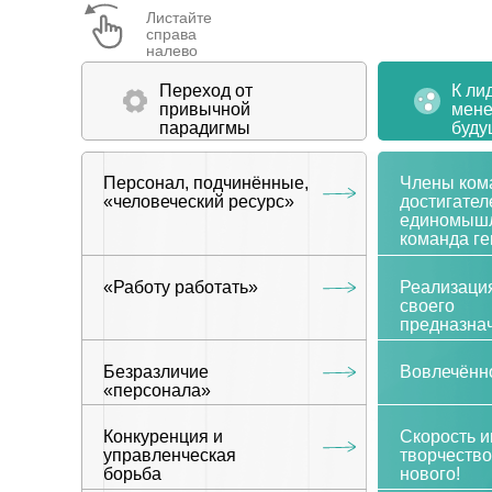
Листайте
справа
налево
Переход от
К ли
привычной
мен
парадигмы
буду
Персонал, подчинённые,
Члены ком
«человеческий ресурс»
достигател
единомышл
команда ге
«Работу работать»
Реализаци
своего
предназна
Безразличие
Вовлечённ
«персонала»
Конкуренция и
Скорость и
управленческая
творчество
борьба
нового!