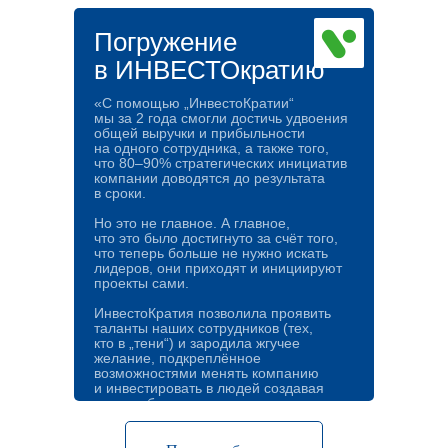
17:30-18:00
Хочу сюда!
счастью Smart Consulting)
Лидер Центра имиджевых
Погружение
коммуникаций
Наталия
в ИНВЕСТОкратию
Личная эффективность в ци
*Кофе-брейки в процессе о
Палкина
11:00-11:30
Земскова Мастер перемен, S
директор по корпоративной стратегии и
Smart Consulting)
«С помощью „ИнвестоКратии“
правовому обеспечению КОТЭС, лидер
мы за 2 года смогли достичь удвоения
проекта КОТЭСкратия
общей выручки и прибыльности
на одного сотрудника, а также того,
11:30-12:00
Кофе-брейк, мини-экскурсия
что 80–90% стратегических инициатив
компании доводятся до результата
Дмитрий Гоков
в сроки.
Самоорганизация глазами о
Но это не главное. А главное,
12:00-12:20
история в опытах (основате
что это было достигнуто за счёт того,
Основатель Smart Consulting, со-
что теперь больше не нужно искать
основатель движения «Пружина»,
лидеров, они приходят и инициируют
СРО, Эволюционный консультант,
проекты сами.
исследователь новой реальности
12:20-13:00
Знакомство с текущей верси
ИнвестоКратия позволила проявить
СМАРТократии
таланты наших сотрудников (тех,
кто в „тени“) и зародила жгучее
желание, подкреплённое
13:00-13:30
возможностями менять компанию
Ответы на вопросы без куп
и инвестировать в людей создавая
лучшее будущее»
Юлия Распоркина
Герои, с
Время
Тема