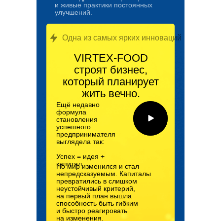
и живые практики постоянных
улучшений.
Одна из самых ярких инноваций
VIRTEX-FOOD
строят бизнес,
который планирует
жить вечно.
Ещё недавно
формула
становления
успешного
предпринимателя
выглядела так:
Успех = идея +
капитал.
Но мир изменился и стал
непредсказуемым. Капиталы
превратились в слишком
неустойчивый критерий,
на первый план вышла
способность быть гибким
и быстро реагировать
на изменения.