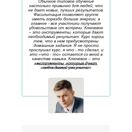
Обычное типовое обучение
настолько привычно для людей, что
не дает новых, лучших результатов.
Фасилитация позволяет группе
иметь гораздо больше энергии, а
главное - все участники получают
удовольствие от встречи. Ключевое
– это инструменты, которые дают
необходимый результат. Курс хорош
тем, что в нем предусмотрены
домашние задания. Я не просто
прослушал курс, я что - то сделал, и
это «что - то» остается со мной в
качестве навыка. Ключевое – это
инструменты, которые дают
©️ Михаил Москалевк, корпоративный спикер,
необходимый результат
тренер, фасилитатор, психолог