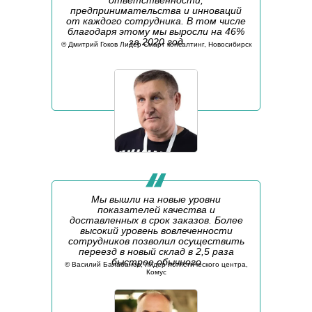
ответственности,
предпринимательства и инноваций
от каждого сотрудника. В том числе
благодаря этому мы выросли на 46%
за 2020 год
©️ Дмитрий Гоков Лидер Смарт консалтинг, Новосибирск
Мы вышли на новые уровни
показателей качества и
доставленных в срок заказов. Более
высокий уровень вовлеченности
сотрудников позволил осуществить
переезд в новый склад в 2,5 раза
быстрее обычного
©️ Василий Балабанов, лидер логистического центра,
Комус