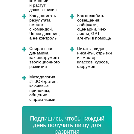
компании
и растут
даже в кризис
Как достигать
Как полюбить
результата
совещания:
вместе
лайфхаки,
с командой.
сценарии, чек-
Через доверие,
листы, GPT-
а не контроль
агенты в помощь
Спиральная
Цитаты, видео,
динамика
инсайты, отрывки
как инструмент
из мастер-
эволюционного
классов, курсов,
развития
форумов
Методология
#ТВОЯкратия:
ключевые
принципы,
общение
с практиками
Подпишись, чтобы каждый
день получать пищу для
развития