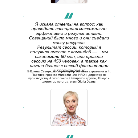
Я искала ответы на вопрос: как
проводить совещания максимально
эффективно и результативно.
Совещаний было много и они съедали
массу ресурсов.
Результат сессии, который я
получила вместе с командой — ...мы
сэкономили 60 млн, или провели
сессию на 450 человек, а также как
начали бизнес с сессий фасилитации
в коронокризис
©️ Елена Северюхина, эксперт в области стратегии и hr.
Партнер проекта #hrbezhr. Экс HRD и директор по
производству Алкогольной Сибирской группы, Комус и
директор по стратегии Gloria Jeans