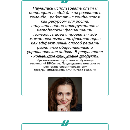
Научилась использовать опыт и
потенциал людей для их развития в
команде, работать с конфликтом
как ресурсом для роста,
получила знание инструментов и
методологии фасилитации.
Появились идеи и проекты - где
можно использовать фасилитацию
как эффективный способ решать
различные общественные и
управленческие задачи. В результате
- новые клиенты, новые продукты
©️ Инна Беляева, директор центра
образовательных программ и обучающих
технологий BPCentre. Председатель комиссии по
ценностно ориентированному
предпринимательству ККО «Опора России»