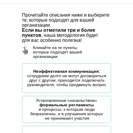
Прочитайте описания ниже и выберите
те, которые подходят для вашей
Быстрое принятие
организации.
решений
опера
Если вы отметили три и более
и делегирование
метрик
пунктов
, наша методология будет
полномочий
для вас особенно полезна!
Кликайте на те пункты,
которые подходят вашей
организации
Неэффективная коммуникация:
сотрудники долго не могут договориться
друг с другом, приходится подключать
руководителя, чтобы продвинуть вопрос
Установленные «начальством»
формальные регламенты
и процессы, к которым люди
безразличны, и в улучшении которых
не принимают участия