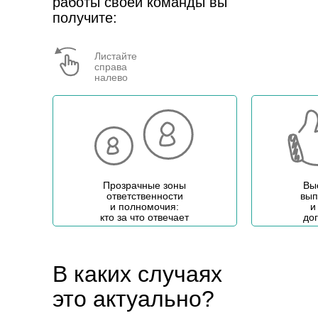
работы своей команды вы
получите:
Листайте
справа
налево
Прозрачные зоны
Вы
ответственности
вып
и полномочия:
и
Прозрачные зоны
кто за что отвечает
до
ответственности
и полномочия:
кто за что отвечает
В каких случаях
это актуально?