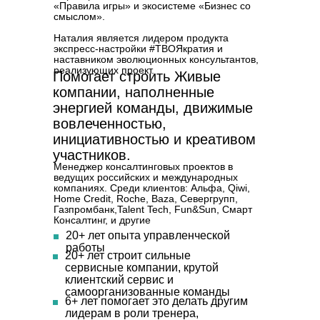
«Правила игры» и экосистеме «Бизнес со
смыслом».
Наталия является лидером продукта
экспресс-настройки #ТВОЯкратия и
наставником эволюционных консультантов,
реализующих проект.
Помогает строить Живые
компании, наполненные
энергией команды, движимые
вовлеченностью,
инициативностью и креативом
участников.
Менеджер консалтинговых проектов в
ведущих российских и международных
компаниях. Среди клиентов: Альфа, Qiwi,
Home Credit, Roche, Baza, Cевергрупп,
Газпромбанк,Talent Tech, Fun&Sun, Смарт
Консалтинг, и другие
20+ лет
опыта управленческой
работы
20+ лет
строит сильные
сервисные компании, крутой
клиентский сервис и
самоорганизованные команды
6+ лет
помогает это делать другим
лидерам в роли тренера,