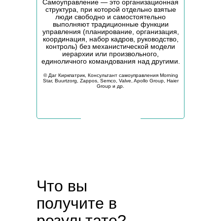
Самоуправление — это организационная
структура, при которой отдельно взятые
люди свободно и самостоятельно
выполняют традиционные функции
управления (планирование, организация,
координация, набор кадров, руководство,
контроль) без механистической модели
иерархии или произвольного,
единоличного командования над другими.
©️ Даг Киркпатрик, Консультант самоуправления Morning
Star, Buurtzorg, Zappos, Semco, Valve, Apollo Group, Haier
Group и др.
Что вы
получите в
результате?