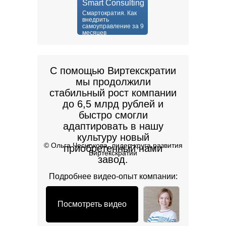
Smart Consulting
Смартократия. Как
внедрить
самоуправление за 9
месяцев
С помощью Виртекскратии
мы продолжили
стабильный рост компании
до 6,5 млрд рублей и
быстро смогли
адаптировать в нашу
культуру новый
©️ Ольга Чеснокова, лидер круга развития
приобретенный нами
Виртекскратии
завод.
Подробнее видео-опыт компании:
Посмотреть видео