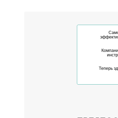
Само
эффектив
Компани
инстр
Теперь з