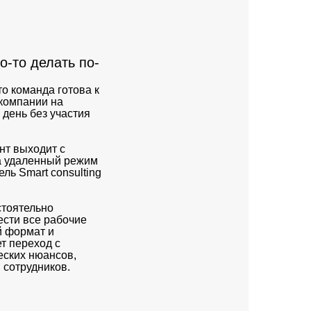
о-то делать по-
то команда готова к
компании на
 день без участия
нт выходит с
а удаленный режим
ль Smart consulting
стоятельно
сти все рабочие
й формат и
т переход с
ских нюансов,
 сотрудников.