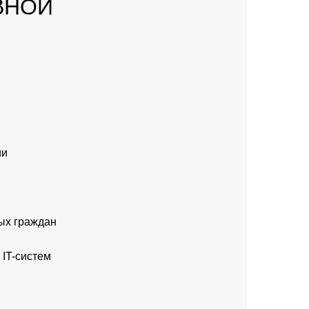
ВНОЙ
ии
ых граждан
 IT-систем