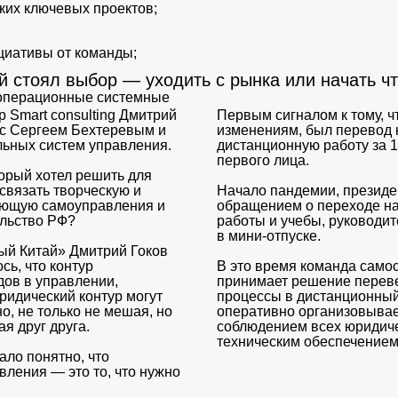
ких ключевых проектов;
циативы от команды;
 стоял выбор — уходить с рынка или начать чт
операционные системные
р Smart consulting Дмитрий
Первым сигналом к тому, ч
 с Сергеем Бехтеревым и
изменениям, был перевод 
льных систем управления.
дистанционную работу за 1
первого лица.
орый хотел решить для
связать творческую и
Начало пандемии, президе
яющую самоуправления и
обращением о переходе н
ельство РФ?
работы и учебы, руководите
в мини-отпуске.
ый Китай» Дмитрий Гоков
сь, что контур
В это время команда само
дов в управлении,
принимает решение переве
ридический контур могут
процессы в дистанционны
о, не только не мешая, но
оперативно организовывае
я друг друга.
соблюдением всех юридиче
техническим обеспечением
ало понятно, что
ления — это то, что нужно