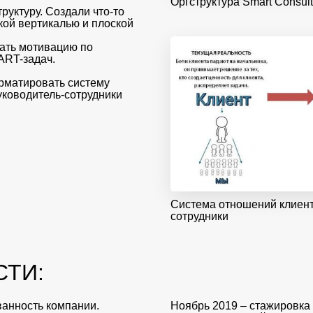
Оргструктура Smart Consult
руктуру. Создали что-то
кой вертикалью и плоской
ать мотивацию по
ART-задач.
рматировать систему
уководитель-сотрудники
Система отношений клиент
сотрудники
ТИ:
анность компании.
Ноябрь 2019 – стажировка