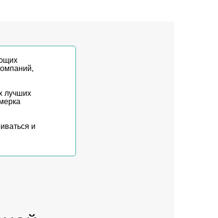
ующих
компаний,
х лучших
имерка
иваться и