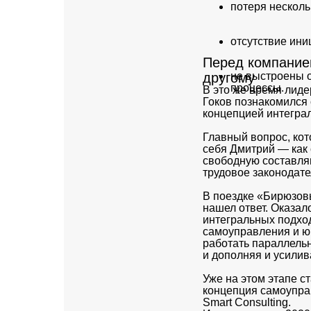
потеря несколь
отсутствие ини
Перед компанией
другому
не выстроены 
процессы.
В это же время лиде
Гоков познакомился
концепцией интегра
Главный вопрос, кот
себя Дмитрий — как 
свободную составл
трудовое законодат
В поездке «Бирюзов
нашел ответ. Оказало
интегральных подхо
самоуправления и ю
работать параллельн
и дополняя и усилива
Уже на этом этапе ст
концепция самоуправ
Smart Consulting.