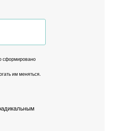
ло сформировано
огать им меняться.
 радикальным